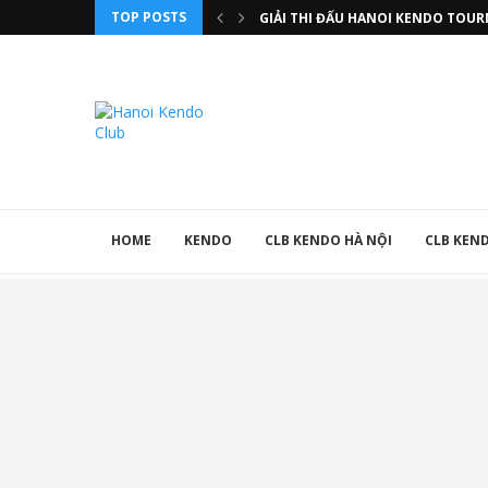
TOP POSTS
GIẢI THI ĐẤU HANOI KENDO TOU
HOME
KENDO
CLB KENDO HÀ NỘI
CLB KEN