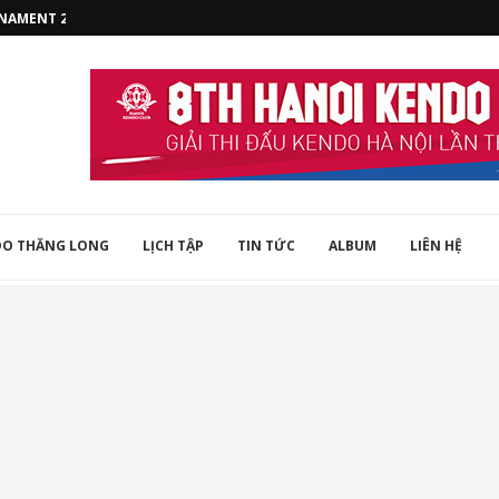
RNAMENT 2022
DO THĂNG LONG
LỊCH TẬP
TIN TỨC
ALBUM
LIÊN HỆ